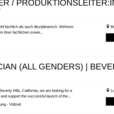
R / PRODUKTIONSLEITER:I
T
l fachlich als auch disziplinarisch. Mehrere
B
n ihrer fachlichen sowie...
IAN (ALL GENDERS) | BEVE
rly Hills, California, we are looking for a
L
 and support the successful launch of the...
ng - Vollzeit